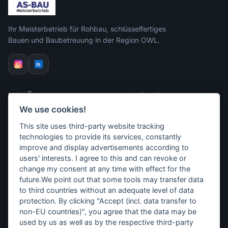
Ihr Meisterbetrieb für Rohbau, schlüsselfertiges
Bauen und Baubetreuung in der Region OWL.
MENÜ
KONTAKT
We use cookies!
Rohbau
AS‑Bau GmbH & Co. KG
This site uses third-party website tracking
Rohbau in Detmold
Krumme Str. 15
Schlüsselfertig
32791 Lage
technologies to provide its services, constantly
Altbausanierung
+49 15888 362460
improve and display advertisements according to
Malerarbeiten
info@as-bau-owl.de
users' interests. I agree to this and can revoke or
Baubetreuung
change my consent at any time with effect for the
Bauvorhaben
future.We point out that some tools may transfer data
Über uns
to third countries without an adequate level of data
Team
protection. By clicking "Accept (incl. data transfer to
Projekte
non-EU countries)", you agree that the data may be
Partner
used by us as well as by the respective third-party
Karriere